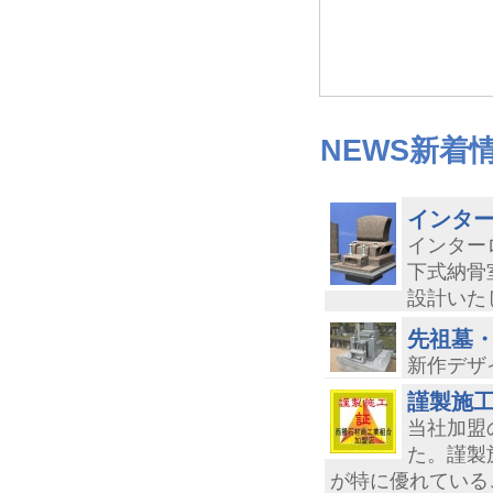
NEWS
新着
インタ
インター
下式納骨
設計いた
先祖墓
新作デザ
謹製施
当社加盟
た。謹製
が特に優れている