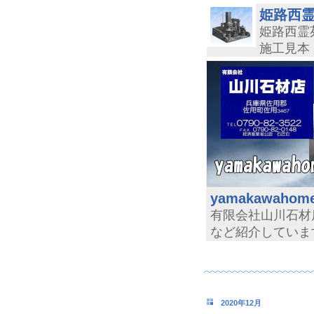
姫路西霊
姫路西霊
施工見本
yamakawahome
有限会社山川石材
など紹介していま
2020年12月