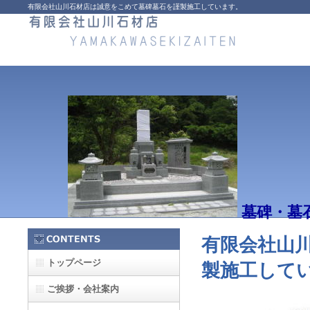
有限会社山川石材店は誠意をこめて墓碑墓石を謹製施工しています。
墓碑・墓
有限会社山
トップページ
製施工して
ご挨拶・会社案内