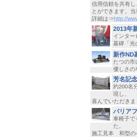
信用信頼を共有し
とができます。
詳細は⇒
http://ww
2013
インター
墓碑「光
新作ND
たつの市
優しさの
芳名記
約200
現し、
喜んでいただきま
バリア
車椅子で
た。
施工見本 和型の